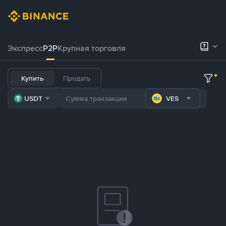
Экспресс
P2P
Крупная торговля
Купить
Продать
USDT
VES