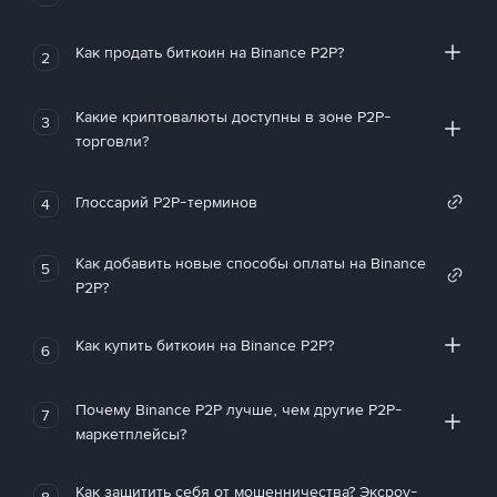
Как продать биткоин на Binance P2P?
2
Какие криптовалюты доступны в зоне P2P-
3
торговли?
Глоссарий P2P-терминов
4
Как добавить новые способы оплаты на Binance
5
P2P?
Как купить биткоин на Binance P2P?
6
Почему Binance P2P лучше, чем другие P2P-
7
маркетплейсы?
Как защитить себя от мошенничества? Эксроу-
8