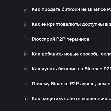
Как продать биткоин на Binance P
2
Какие криптовалюты доступны в з
3
Глоссарий P2P-терминов
4
Как добавить новые способы опла
5
Как купить биткоин на Binance P2
6
Почему Binance P2P лучше, чем 
7
Как защитить себя от мошенничес
8