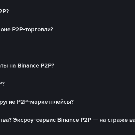
2P?
оне P2P-торговли?
ты на Binance P2P?
P?
другие P2P-маркетплейсы?
тва? Эксроу-сервис Binance P2P — на страже в