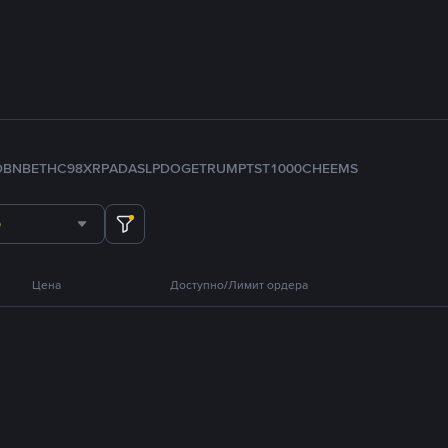
D
BNB
ETH
C98
XRP
ADA
SLP
DOGE
TRUMP
TST
1000CHEEMS
Цена
Доступно/Лимит ордера