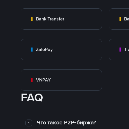
Bank Transfer
Ba
ZaloPay
VNPAY
FAQ
Что такое P2P-биржа?
1