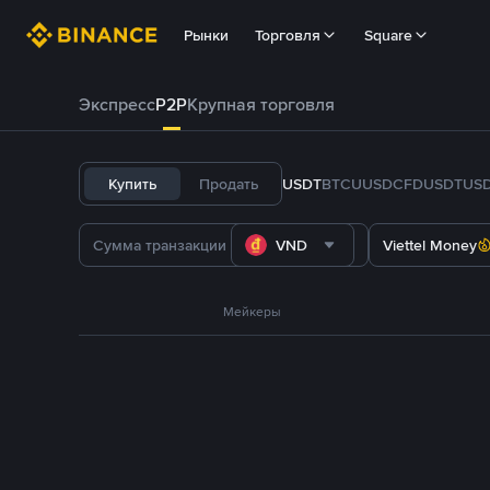
Рынки
Торговля
Square
Экспресс
P2P
Крупная торговля
Купить
Продать
USDT
BTC
U
USDC
FDUSD
TUS
VND
Viettel Money
Мейкеры