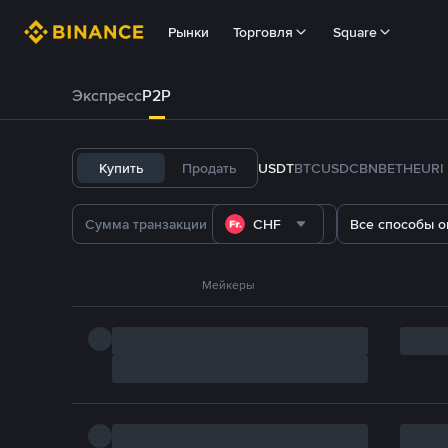
Рынки
Торговля
Square
Экспресс
P2P
Купить
Продать
USDT
BTC
USDC
BNB
ETH
EURI
CHF
Все способы о
Мейкеры