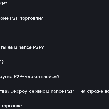
2P?
оне P2P-торговли?
ты на Binance P2P?
P?
другие P2P-маркетплейсы?
тва? Эксроу-сервис Binance P2P — на страже в
-торговле