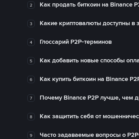
Как продать биткоин на Binance P
2
Какие криптовалюты доступны в з
3
Глоссарий P2P-терминов
4
Как добавить новые способы опла
5
Как купить биткоин на Binance P2
6
Почему Binance P2P лучше, чем 
7
Как защитить себя от мошенничес
8
Часто задаваемые вопросы о P2P
9