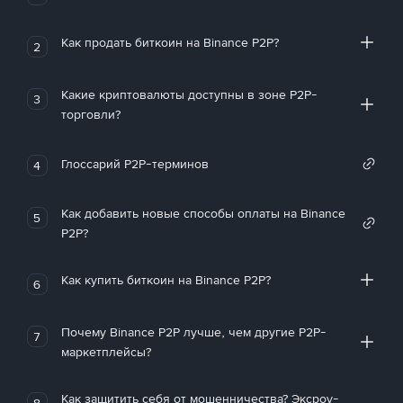
Как продать биткоин на Binance P2P?
2
Какие криптовалюты доступны в зоне P2P-
3
торговли?
Глоссарий P2P-терминов
4
Как добавить новые способы оплаты на Binance
5
P2P?
Как купить биткоин на Binance P2P?
6
Почему Binance P2P лучше, чем другие P2P-
7
маркетплейсы?
Как защитить себя от мошенничества? Эксроу-
8