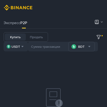
Экспресс
P2P
Купить
Продать
USDT
BDT