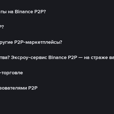
ты на Binance P2P?
P?
другие P2P-маркетплейсы?
тва? Эксроу-сервис Binance P2P — на страже в
-торговле
зователями P2P