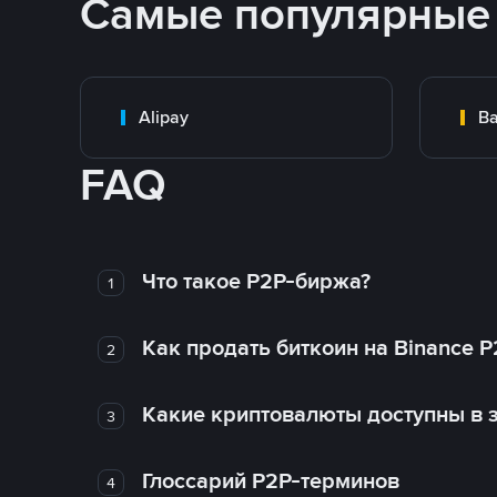
Самые популярные
Alipay
Ba
FAQ
Что такое P2P-биржа?
1
Как продать биткоин на Binance P
2
Какие криптовалюты доступны в з
3
Глоссарий P2P-терминов
4