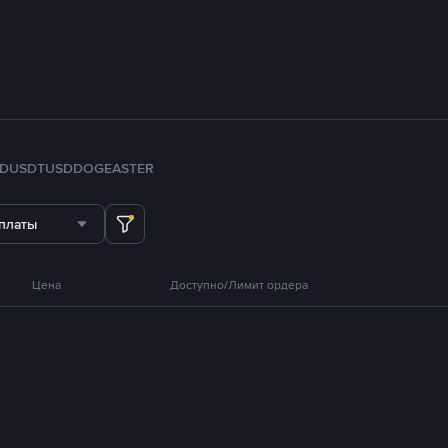
FDUSD
TUSD
DOGE
ASTER
платы
Цена
Доступно/Лимит ордера