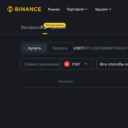
Рынки
Торговля
Square
Застраховано
Экспресс
P2P
Премия
Купить
Продать
USDT
BTC
USDC
BNB
ETH
SOL
CNY
Все способы о
Мейкеры