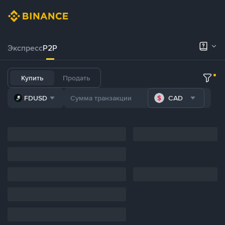
Экспресс
P2P
Купить
Продать
FDUSD
CAD