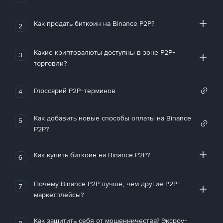
Как продать биткоин на Binance P2P?
2
Какие криптовалюты доступны в зоне P2P-
3
торговли?
Глоссарий P2P-терминов
4
Как добавить новые способы оплаты на Binance
5
P2P?
Как купить биткоин на Binance P2P?
6
Почему Binance P2P лучше, чем другие P2P-
7
маркетплейсы?
Как защитить себя от мошенничества? Эксроу-
8