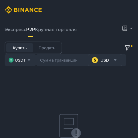
Экспресс
P2P
Крупная торговля
Купить
Продать
USDT
USD