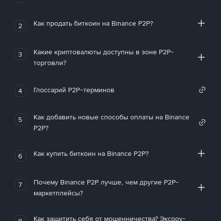
Как продать биткоин на Binance P2P?
2
Какие криптовалюты доступны в зоне P2P-
3
торговли?
Глоссарий P2P-терминов
4
Как добавить новые способы оплаты на Binance
5
P2P?
Как купить биткоин на Binance P2P?
6
Почему Binance P2P лучше, чем другие P2P-
7
маркетплейсы?
Как защитить себя от мошенничества? Эксроу-
8