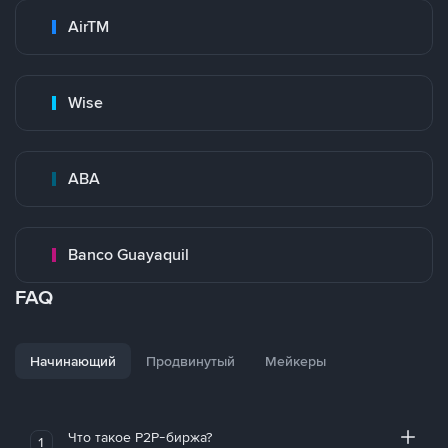
AirTM
Wise
ABA
Banco Guayaquil
FAQ
Начинающий
Продвинутый
Мейкеры
Что такое P2P-биржа?
1