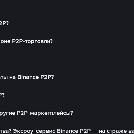
2P?
оне P2P-торговли?
ты на Binance P2P?
P?
другие P2P-маркетплейсы?
тва? Эксроу-сервис Binance P2P — на страже в