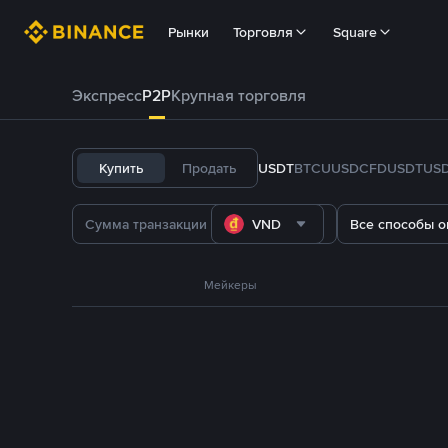
Рынки
Торговля
Square
Экспресс
P2P
Крупная торговля
Купить
Продать
USDT
BTC
U
USDC
FDUSD
TUS
VND
Все способы о
Мейкеры