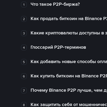
Что такое P2P-биржа?
1
Как продать биткоин на Binance P
2
Какие криптовалюты доступны в з
3
Глоссарий P2P-терминов
4
Как добавить новые способы опла
5
Как купить биткоин на Binance P2
6
Почему Binance P2P лучше, чем 
7
Как защитить себя от мошенничес
8