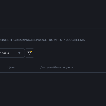
D
BNB
ETH
C98
XRP
ADA
SLP
DOGE
TRUMP
TST
1000CHEEMS
платы
Цена
Доступно/Лимит ордера