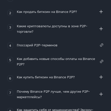
Как продать биткоин на Binance P2P?
2
Какие криптовалюты доступны в зоне P2P-
3
торговли?
Глоссарий P2P-терминов
4
Как добавить новые способы оплаты на Binance
5
P2P?
Как купить биткоин на Binance P2P?
6
Почему Binance P2P лучше, чем другие P2P-
7
маркетплейсы?
Как защитить себя от мошенничества? Эксроу-
8