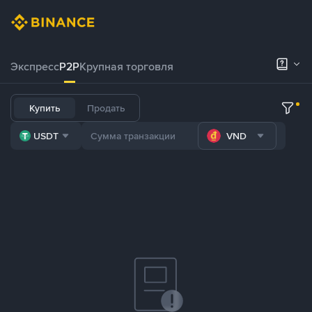
Экспресс
P2P
Крупная торговля
Купить
Продать
USDT
VND