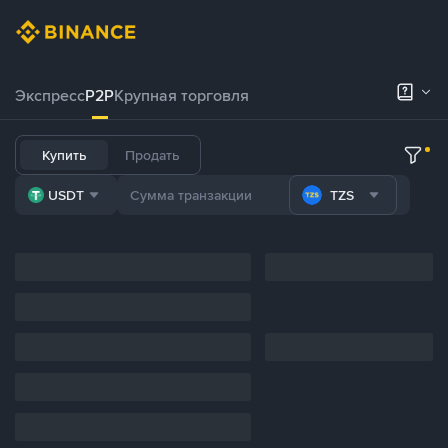
Экспресс
P2P
Крупная торговля
Купить
Продать
USDT
TZS