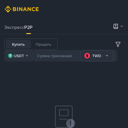
Экспресс
P2P
Купить
Продать
USDT
TWD