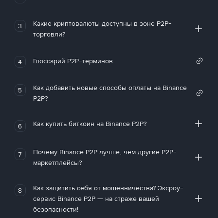
Какие криптовалюты доступны в зоне P2P-
3
торговли?
Глоссарий P2P-терминов
4
Как добавить новые способы оплаты на Binance
5
P2P?
Как купить биткоин на Binance P2P?
6
Почему Binance P2P лучше, чем другие P2P-
7
маркетплейсы?
Как защитить себя от мошенничества? Эксроу-
8
сервис Binance P2P — на страже вашей
безопасности!