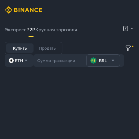
Экспресс
P2P
Крупная торговля
Купить
Продать
ETH
BRL