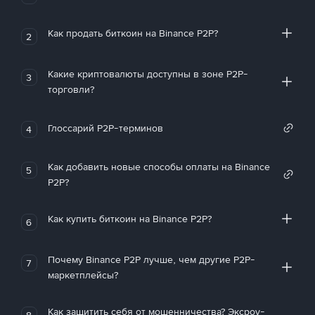
Как продать биткоин на Binance P2P?
2
Какие криптовалюты доступны в зоне P2P-
3
торговли?
Глоссарий P2P-терминов
4
Как добавить новые способы оплаты на Binance
5
P2P?
Как купить биткоин на Binance P2P?
6
Почему Binance P2P лучше, чем другие P2P-
7
маркетплейсы?
Как защитить себя от мошенничества? Эксроу-
8