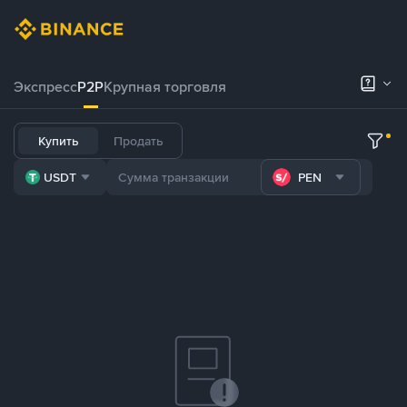
Экспресс
P2P
Крупная торговля
Купить
Продать
USDT
PEN