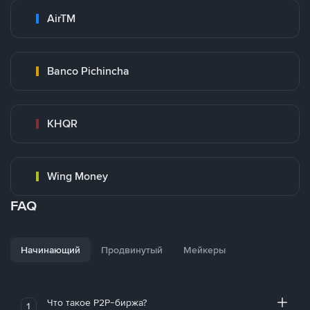
AirTM
Banco Pichincha
KHQR
Wing Money
FAQ
Начинающий
Продвинутый
Мейкеры
Что такое P2P-биржа?
1