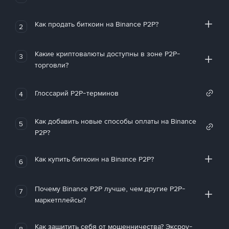
Как продать биткоин на Binance P2P?
2
Какие криптовалюты доступны в зоне P2P-
3
торговли?
Глоссарий P2P-терминов
4
Как добавить новые способы оплаты на Binance
5
P2P?
Как купить биткоин на Binance P2P?
6
Почему Binance P2P лучше, чем другие P2P-
7
маркетплейсы?
Как защитить себя от мошенничества? Эксроу-
8