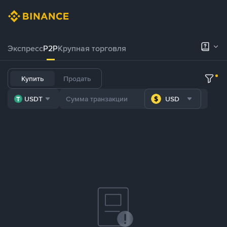
Экспресс
P2P
Крупная торговля
Купить
Продать
USDT
USD