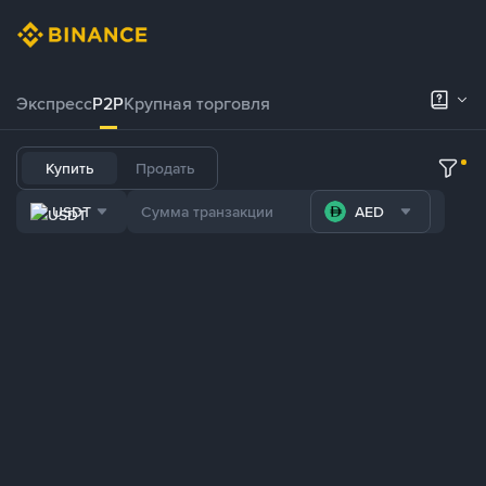
Экспресс
P2P
Крупная торговля
Купить
Продать
USDT
AED