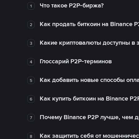
Что такое P2P-биржа?
1
Как продать биткоин на Binance P
2
Какие криптовалюты доступны в з
3
Глоссарий P2P-терминов
4
Как добавить новые способы опла
5
Как купить биткоин на Binance P2
6
Почему Binance P2P лучше, чем 
7
Как защитить себя от мошенничес
8