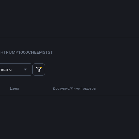
TH
TRUMP
1000CHEEMS
TST
платы
Цена
Доступно/Лимит ордера