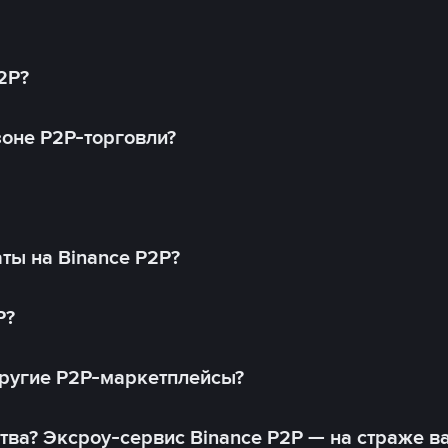
2P?
оне P2P-торговли?
ты на Binance P2P?
P?
другие P2P-маркетплейсы?
тва? Эксроу-сервис Binance P2P — на страже в