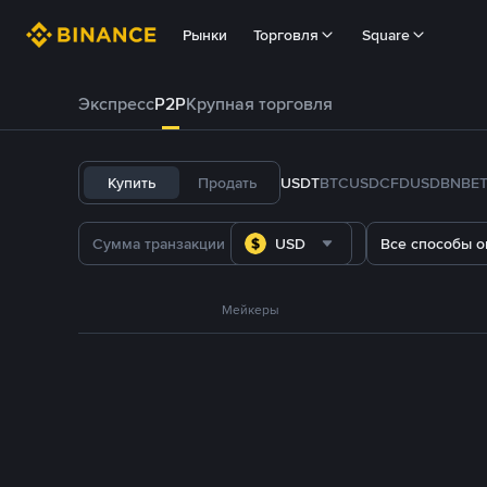
Рынки
Торговля
Square
Экспресс
P2P
Крупная торговля
Купить
Продать
USDT
BTC
USDC
FDUSD
BNB
E
USD
Все способы о
Мейкеры