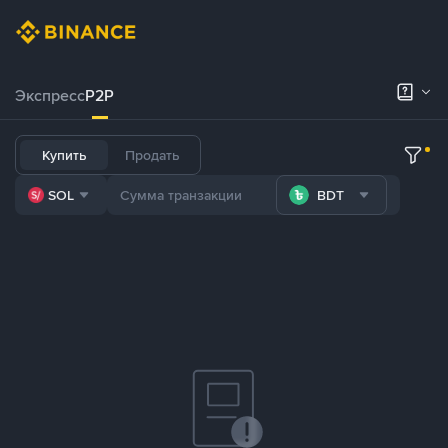
Экспресс
P2P
Купить
Продать
SOL
BDT