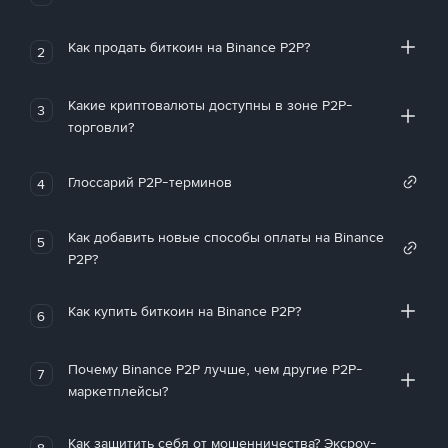
Как продать биткоин на Binance P2P?
2
Какие криптовалюты доступны в зоне P2P-
3
торговли?
Глоссарий P2P-терминов
4
Как добавить новые способы оплаты на Binance
5
P2P?
Как купить биткоин на Binance P2P?
6
Почему Binance P2P лучше, чем другие P2P-
7
маркетплейсы?
Как защитить себя от мошенничества? Эксроу-
8