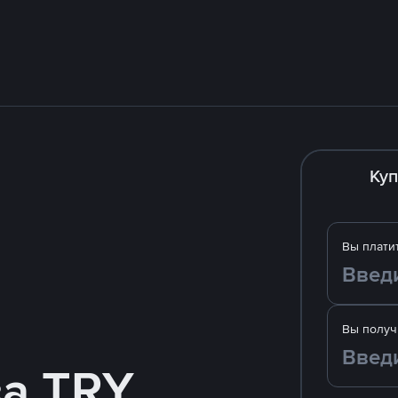
Куп
Вы плати
Вы получ
за TRY