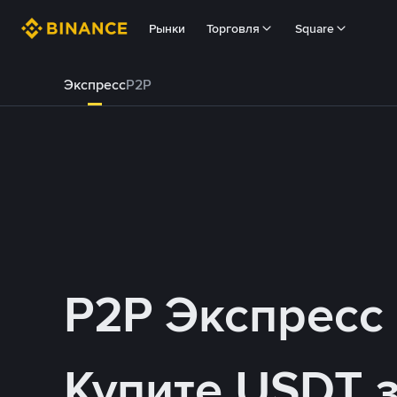
Рынки
Торговля
Square
Экспресс
P2P
P2P Экспресс
Купите USDT 