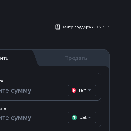
Центр поддержки P2P
ить
Продать
те
TRY
ите
USDT