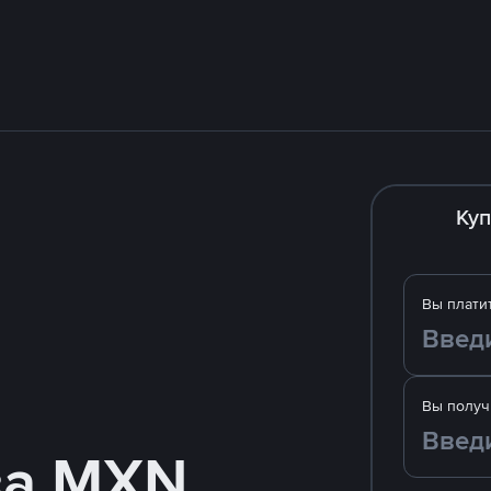
Куп
Вы плати
Вы получ
за MXN