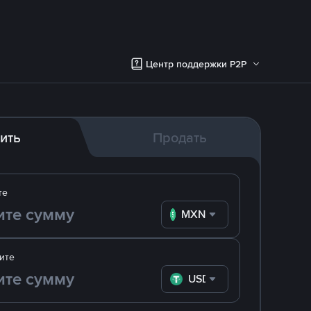
Центр поддержки P2P
ить
Продать
те
MXN
ите
USDT