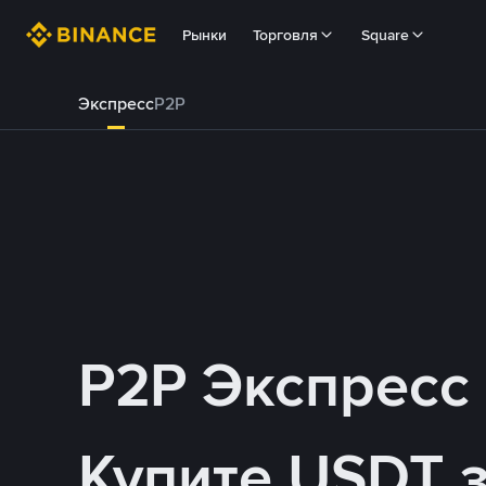
Рынки
Торговля
Square
Экспресс
P2P
P2P Экспресс
Купите USDT 