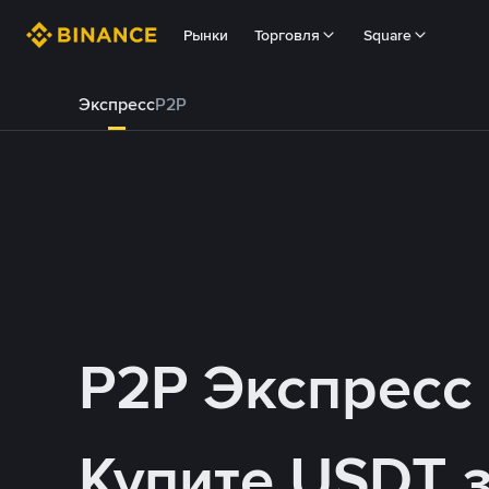
Рынки
Торговля
Square
Экспресс
P2P
P2P Экспресс
Купите USDT 