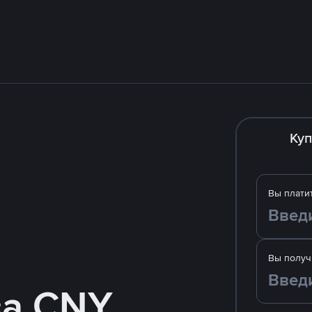
Куп
Вы плати
Вы получ
за CNY