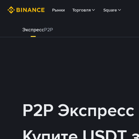
Рынки
Торговля
Square
Экспресс
P2P
P2P Экспресс
Купите USDT 