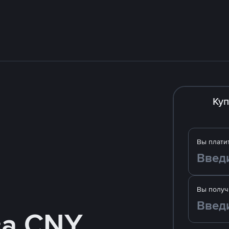
Куп
Вы плати
Вы получ
за CNY