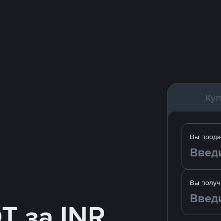
Куп
Вы прода
Вы получ
T за INR