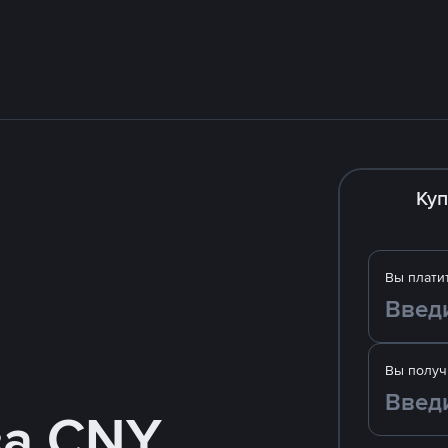
Куп
Вы плати
Вы получ
за CNY