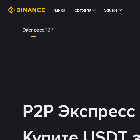
Рынки
Торговля
Square
Экспресс
P2P
P2P Экспресс
Купите USDT 