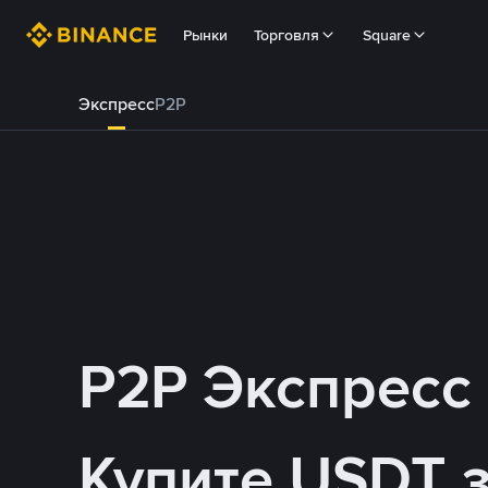
Рынки
Торговля
Square
Экспресс
P2P
P2P Экспресс
Купите USDT 