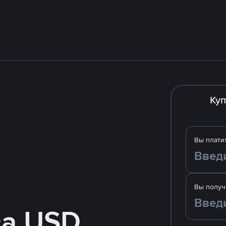
Куп
Вы плати
Вы получ
за USD