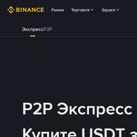
Рынки
Торговля
Square
Экспресс
P2P
P2P Экспресс
Купите USDT 