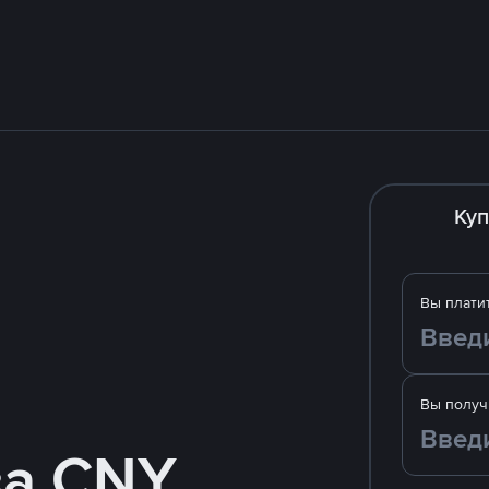
Куп
Вы плати
Вы получ
за CNY