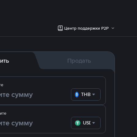
Центр поддержки P2P
ить
Продать
те
THB
ите
USDT