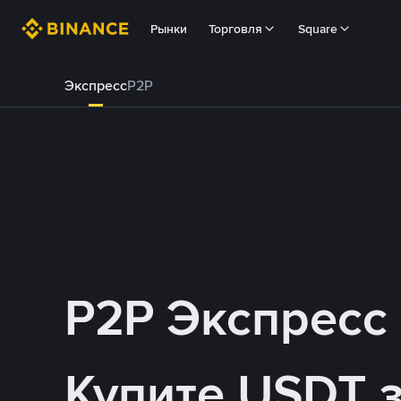
Рынки
Торговля
Square
Экспресс
P2P
P2P Экспресс
Купите USDT 