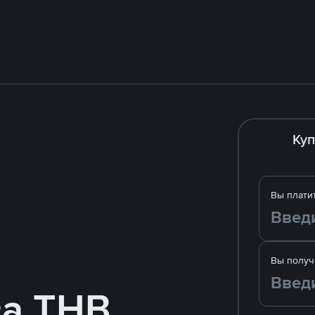
Куп
Вы плати
Вы получ
за THB