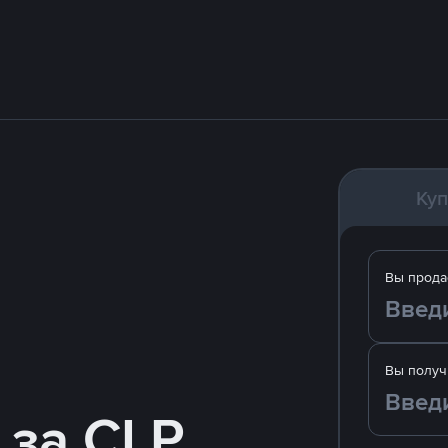
Куп
Вы прода
Вы получ
 за CLP