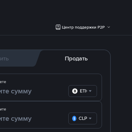
Центр поддержки P2P
ить
Продать
ете
ETH
ите
CLP