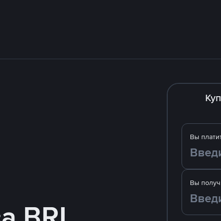
Куп
Вы плати
Вы получ
за BRL