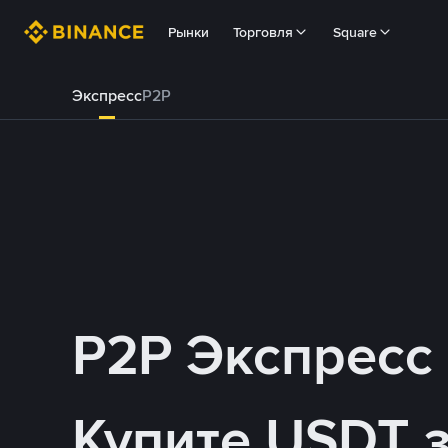
Рынки
Торговля
Square
Экспресс
P2P
P2P Экспресс
Купите USDT 