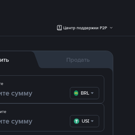
Центр поддержки P2P
ить
Продать
те
BRL
ите
USDT