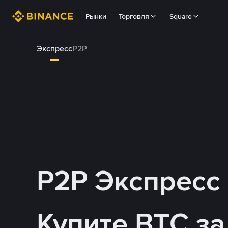
Рынки
Торговля
Square
Экспресс
P2P
P2P Экспресс
Купите BTC з