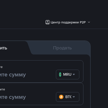
Центр поддержки P2P
ить
Продать
те
MRU
ите
BTC