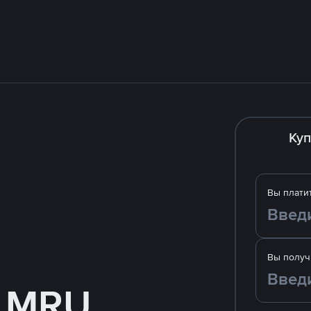
Куп
Вы плати
Вы получ
а MRU