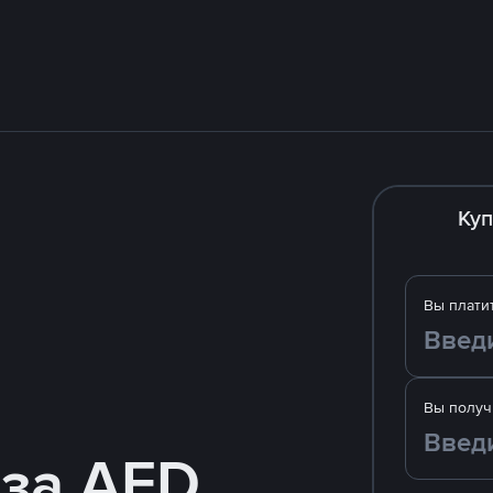
Куп
Вы плати
Вы получ
 за AED