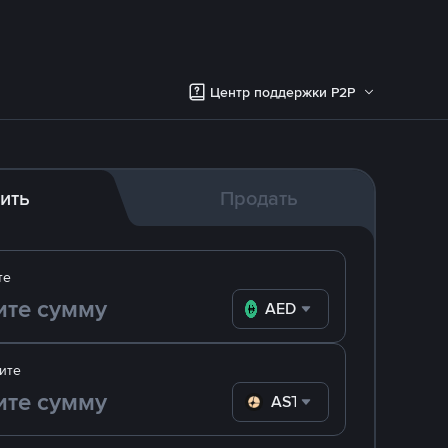
Центр поддержки P2P
ить
Продать
те
AED
ите
ASTER