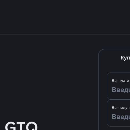
Куп
Вы плати
Вы получ
а GTQ