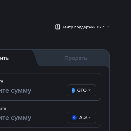
Центр поддержки P2P
ить
Продать
те
GTQ
ите
ADA