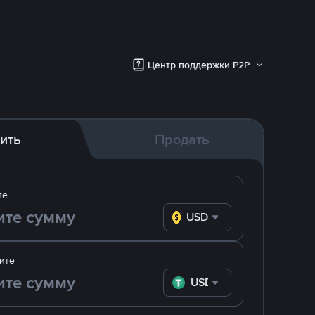
Центр поддержки P2P
ить
Продать
те
USD
ите
USDT