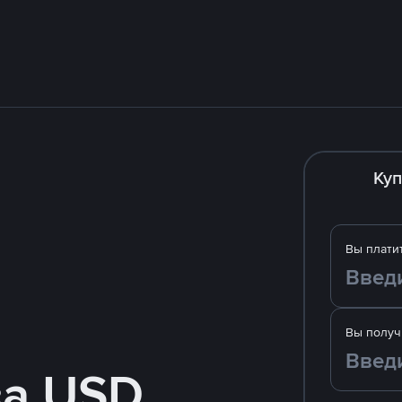
Куп
Вы плати
Вы получ
за USD