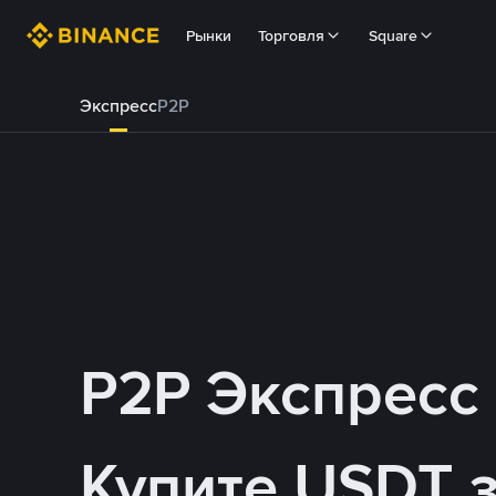
Рынки
Торговля
Square
Экспресс
P2P
P2P Экспресс
Купите USDT 