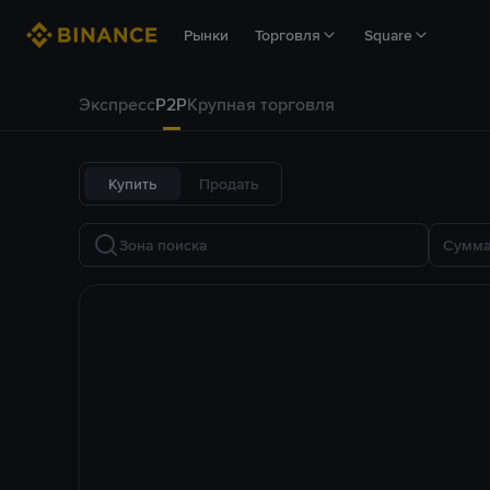
Рынки
Торговля
Square
Экспресс
P2P
Крупная торговля
Купить
Продать