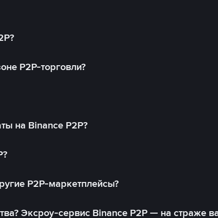
2P?
оне P2P-торговли?
ты на Binance P2P?
P?
другие P2P-маркетплейсы?
тва? Эксроу-сервис Binance P2P — на страже в