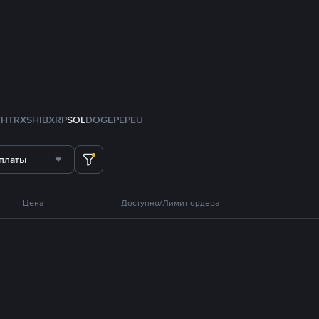
TH
TRX
SHIB
XRP
SOL
DOGE
PEPE
U
платы
Цена
Доступно/Лимит ордера