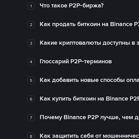
Что такое P2P-биржа?
1
Как продать биткоин на Binance P
2
Какие криптовалюты доступны в з
3
Глоссарий P2P-терминов
4
Как добавить новые способы опла
5
Как купить биткоин на Binance P2
6
Почему Binance P2P лучше, чем 
7
Как защитить себя от мошенничес
8