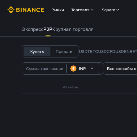
Рынки
Торговля
Square
Экспресс
P2P
Крупная торговля
Купить
Продать
USDT
BTC
USDC
FDUSD
BNB
E
INR
Все способы о
Мейкеры