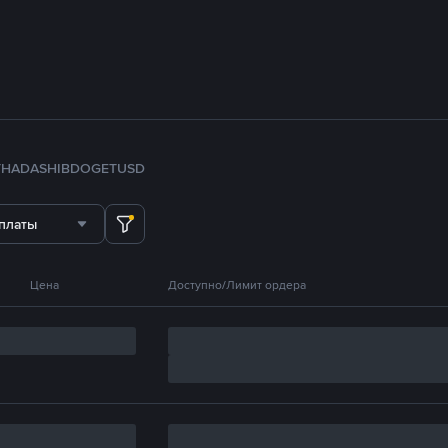
TH
ADA
SHIB
DOGE
TUSD
платы
Цена
Доступно/Лимит ордера