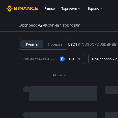
Рынки
Торговля
Square
Экспресс
P2P
Крупная торговля
Купить
Продать
USDT
BTC
USDC
FDUSD
BNB
E
THB
Все способы о
Мейкеры