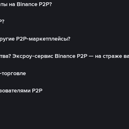
ты на Binance P2P?
P?
другие P2P-маркетплейсы?
тва? Эксроу-сервис Binance P2P — на страже в
-торговле
зователями P2P