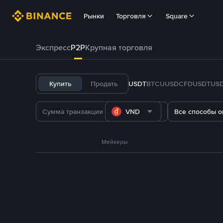
Рынки
Торговля
Square
Экспресс
P2P
Крупная торговля
Купить
Продать
USDT
BTC
U
USDC
FDUSD
TUS
VND
Все способы о
Мейкеры