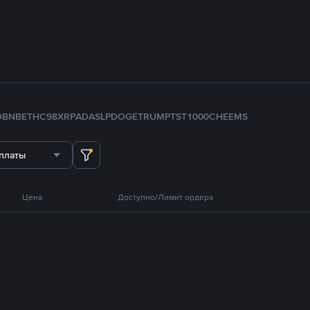
D
BNB
ETH
C98
XRP
ADA
SLP
DOGE
TRUMP
TST
1000CHEEMS
платы
Цена
Доступно/Лимит ордера