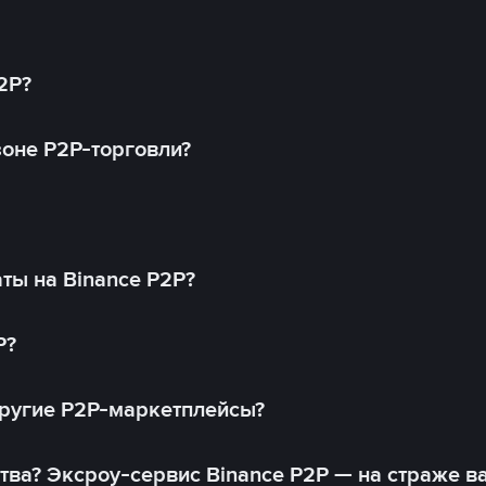
2P?
оне P2P-торговли?
ты на Binance P2P?
P?
другие P2P-маркетплейсы?
тва? Эксроу-сервис Binance P2P — на страже в