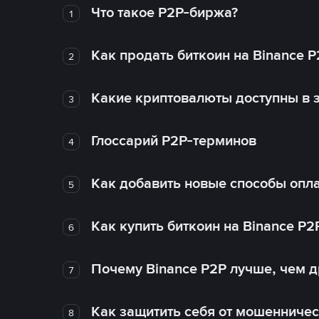
Что такое P2P-биржа?
1
Как продать биткоин на Binance P
2
Какие криптовалюты доступны в з
3
Глоссарий P2P-терминов
4
Как добавить новые способы опла
5
Как купить биткоин на Binance P2
6
Почему Binance P2P лучше, чем 
7
Как защитить себя от мошенничес
8