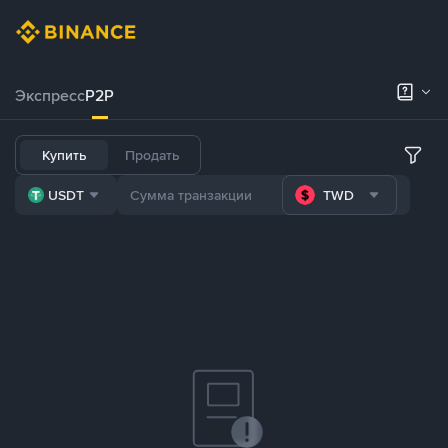
Экспресс
P2P
Купить
Продать
USDT
TWD