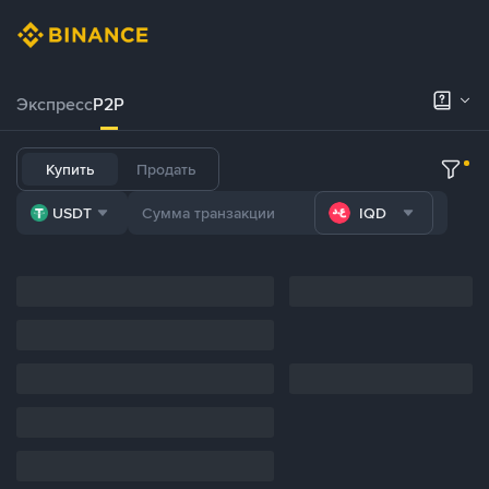
Экспресс
P2P
Купить
Продать
USDT
IQD