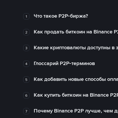
Что такое P2P-биржа?
1
Как продать биткоин на Binance P
2
Какие криптовалюты доступны в з
3
Глоссарий P2P-терминов
4
Как добавить новые способы опла
5
Как купить биткоин на Binance P2
6
Почему Binance P2P лучше, чем 
7