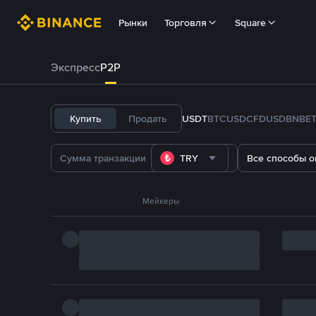
Рынки
Торговля
Square
Экспресс
P2P
Купить
Продать
USDT
BTC
USDC
FDUSD
BNB
E
TRY
Все способы о
Мейкеры