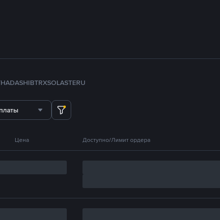
TH
ADA
SHIB
TRX
SOL
ASTER
U
платы
Цена
Доступно/Лимит ордера