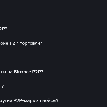
2P?
оне P2P-торговли?
ты на Binance P2P?
P?
другие P2P-маркетплейсы?