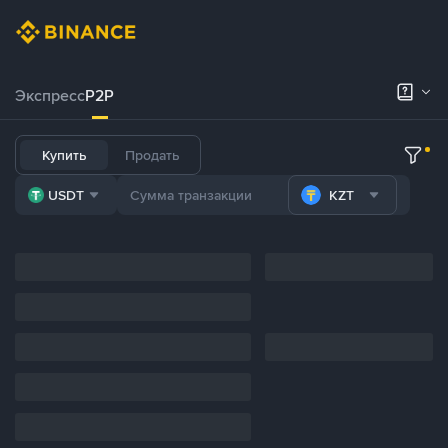
Экспресс
P2P
Купить
Продать
USDT
KZT