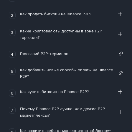
Как продать биткоин на Binance P2P?
2
Какие криптовалюты доступны в зоне P2P-
3
торговли?
Глоссарий P2P-терминов
4
Как добавить новые способы оплаты на Binance
5
P2P?
Как купить биткоин на Binance P2P?
6
Почему Binance P2P лучше, чем другие P2P-
7
маркетплейсы?
Как защитить себя от мошенничества? Эксроу-
8