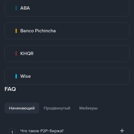
ABA
Banco Pichincha
KHQR
Wise
FAQ
Начинающий
Продвинутый
Мейкеры
Что такое P2P-биржа?
1