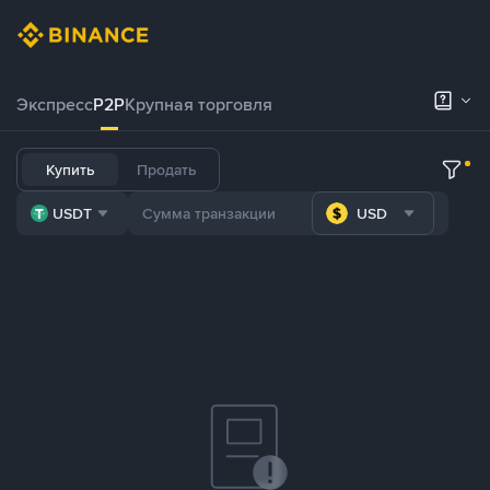
Экспресс
P2P
Крупная торговля
Купить
Продать
USDT
USD