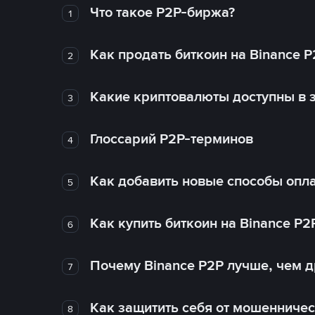
Что такое P2P-биржа?
1
Как продать биткоин на Binance P
2
Какие криптовалюты доступны в з
3
Глоссарий P2P-терминов
4
Как добавить новые способы опла
5
Как купить биткоин на Binance P2
6
Почему Binance P2P лучше, чем 
7
Как защитить себя от мошенничес
8