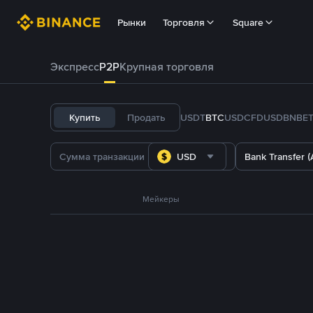
Рынки
Торговля
Square
Экспресс
P2P
Крупная торговля
Купить
Продать
USDT
BTC
USDC
FDUSD
BNB
E
USD
Bank Transfer (
Мейкеры