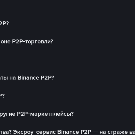
2P?
оне P2P-торговли?
ты на Binance P2P?
P?
другие P2P-маркетплейсы?
тва? Эксроу-сервис Binance P2P — на страже в