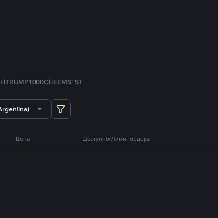
TH
TRUMP
1000CHEEMS
TST
Argentina)
Цена
Доступно/Лимит ордера