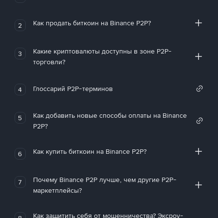
Как продать биткоин на Binance P2P?
2
Какие криптовалюты доступны в зоне P2P-
3
торговли?
Глоссарий P2P-терминов
4
Как добавить новые способы оплаты на Binance
5
P2P?
Как купить биткоин на Binance P2P?
6
Почему Binance P2P лучше, чем другие P2P-
7
маркетплейсы?
Как защитить себя от мошенничества? Эксроу-
8