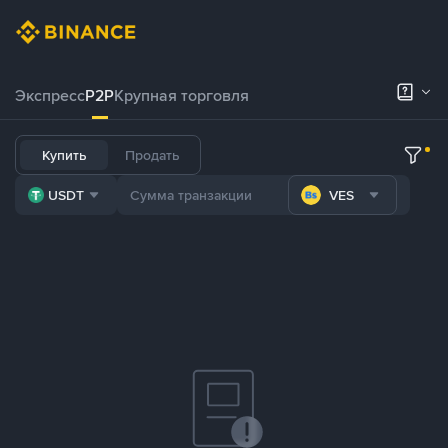
Экспресс
P2P
Крупная торговля
Купить
Продать
USDT
VES