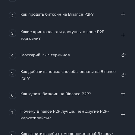
Как продать биткоин на Binance P2P?
2
Какие криптовалюты доступны в зоне P2P-
3
торговли?
Глоссарий P2P-терминов
4
Как добавить новые способы оплаты на Binance
5
P2P?
Как купить биткоин на Binance P2P?
6
Почему Binance P2P лучше, чем другие P2P-
7
маркетплейсы?
Как защитить себя от мошенничества? Эксроу-
8