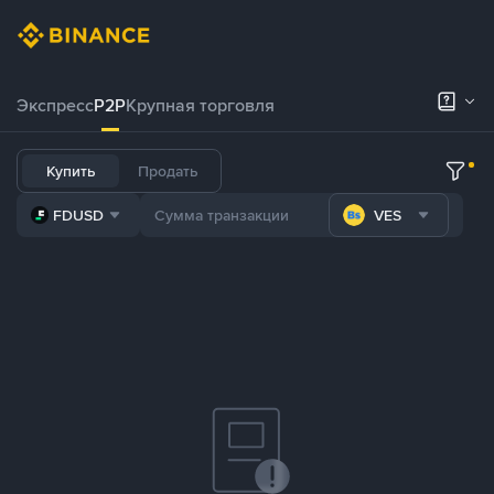
Экспресс
P2P
Крупная торговля
Купить
Продать
FDUSD
VES