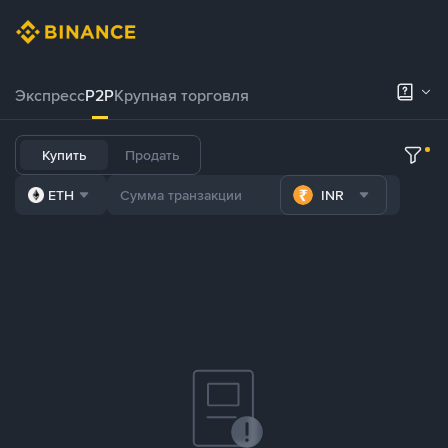
Экспресс
P2P
Крупная торговля
Купить
Продать
ETH
INR