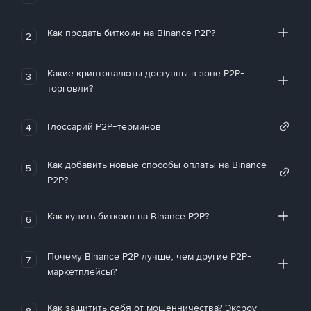
Как продать биткоин на Binance P2P?
2
Какие криптовалюты доступны в зоне P2P-
3
торговли?
Глоссарий P2P-терминов
4
Как добавить новые способы оплаты на Binance
5
P2P?
Как купить биткоин на Binance P2P?
6
Почему Binance P2P лучше, чем другие P2P-
7
маркетплейсы?
Как защитить себя от мошенничества? Эксроу-
8