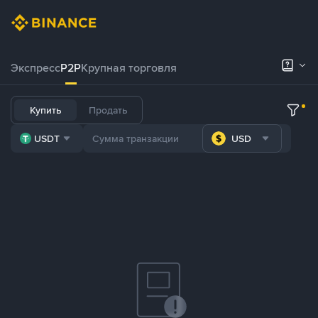
Экспресс
P2P
Крупная торговля
Купить
Продать
USDT
USD