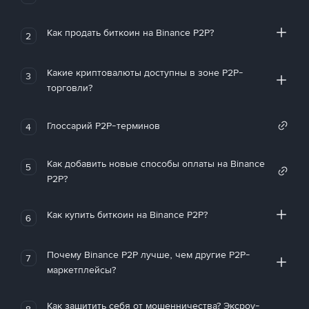
Как продать биткоин на Binance P2P?
2
Какие криптовалюты доступны в зоне P2P-
3
торговли?
Глоссарий P2P-терминов
4
Как добавить новые способы оплаты на Binance
5
P2P?
Как купить биткоин на Binance P2P?
6
Почему Binance P2P лучше, чем другие P2P-
7
маркетплейсы?
Как защитить себя от мошенничества? Эксроу-
8