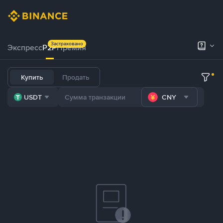
Застраховано
Экспресс
P2P
Премия
Купить
Продать
USDT
CNY