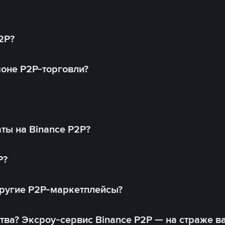
2P?
оне P2P-торговли?
ты на Binance P2P?
P?
другие P2P-маркетплейсы?
тва? Эксроу-сервис Binance P2P — на страже в