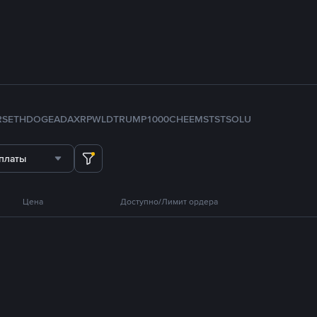
RS
ETH
DOGE
ADA
XRP
WLD
TRUMP
1000CHEEMS
TST
SOL
U
платы
Цена
Доступно/Лимит ордера