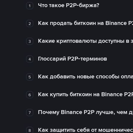
Что такое P2P-биржа?
1
Как продать биткоин на Binance P
2
Какие криптовалюты доступны в з
3
Глоссарий P2P-терминов
4
Как добавить новые способы опла
5
Как купить биткоин на Binance P2
6
Почему Binance P2P лучше, чем 
7
Как защитить себя от мошенничес
8