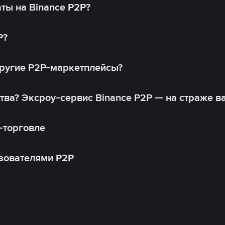
ты на Binance P2P?
P?
другие P2P-маркетплейсы?
тва? Эксроу-сервис Binance P2P — на страже в
-торговле
зователями P2P